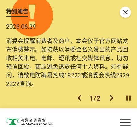
特別通告
关闭
2026.06.29
消委会提醒消费者及商户，本会仅于官方网站发
布消费警示。如接获以消委会名义发出的产品回
收相关来电、电邮、短讯或社交媒体讯息，切勿
轻信回应，更应避免透露任何个人资料。如有疑
问，请致电防骗易热线18222或消委会热线2929
2222查询。
1
/
2
上一个
下一个
开
Skip to main content
目
消费者委员会