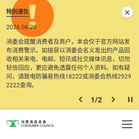
特別通告
关闭
2026.06.29
消委会提醒消费者及商户，本会仅于官方网站发
布消费警示。如接获以消委会名义发出的产品回
收相关来电、电邮、短讯或社交媒体讯息，切勿
轻信回应，更应避免透露任何个人资料。如有疑
问，请致电防骗易热线18222或消委会热线2929
2222查询。
1
/
2
上一个
下一个
开
Skip to main content
目
消费者委员会