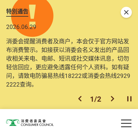
特別通告
关闭
2026.06.29
消委会提醒消费者及商户，本会仅于官方网站发
布消费警示。如接获以消委会名义发出的产品回
收相关来电、电邮、短讯或社交媒体讯息，切勿
轻信回应，更应避免透露任何个人资料。如有疑
问，请致电防骗易热线18222或消委会热线2929
2222查询。
1
/
2
上一个
下一个
开
Skip to main content
目
消费者委员会