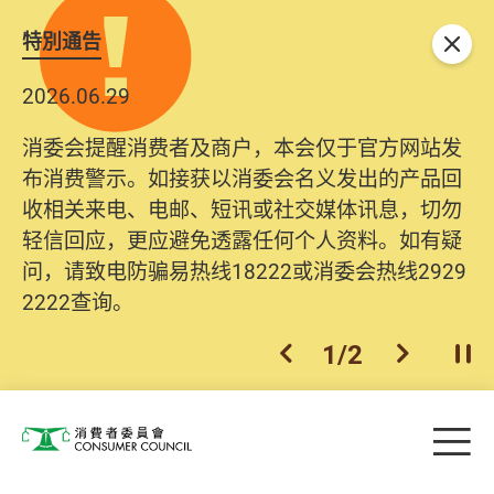
特別通告
关闭
2026.06.29
消委会提醒消费者及商户，本会仅于官方网站发
布消费警示。如接获以消委会名义发出的产品回
收相关来电、电邮、短讯或社交媒体讯息，切勿
轻信回应，更应避免透露任何个人资料。如有疑
问，请致电防骗易热线18222或消委会热线2929
2222查询。
1
/
2
上一个
下一个
开
Skip to main content
目
消费者委员会