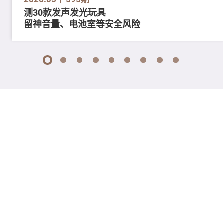
测30款发声发光玩具
留神音量、电池室等安全风险
1
2
3
4
5
6
7
8
9