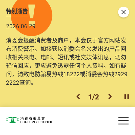
特別通告
关闭
2026.06.29
消委会提醒消费者及商户，本会仅于官方网站发
布消费警示。如接获以消委会名义发出的产品回
收相关来电、电邮、短讯或社交媒体讯息，切勿
轻信回应，更应避免透露任何个人资料。如有疑
问，请致电防骗易热线18222或消委会热线2929
2222查询。
1
/
2
上一个
下一个
开
Skip to main content
目
消费者委员会