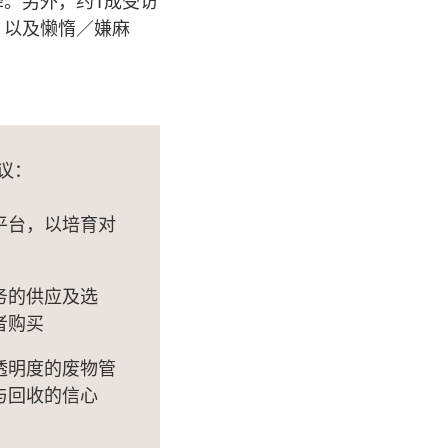
。另外，约1成受访
，以及懒惰／嫌麻
议：
平台，以培育对
务的供应及选
者购买
透明度的废物管
与回收的信心