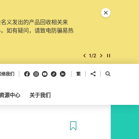
关闭特別通告
会名义发出的产品回收相关来
料。如有疑问，请致电防骗易热
1
/
2
上一个
下一个
开始/暂停幻灯
Facebook
Instagram
Youtube
抖音
领英
分享到
开启搜寻框
联络我们
繁
资源中心
关于我们
收藏