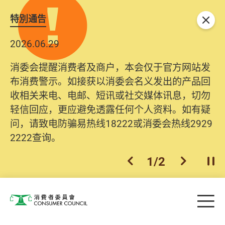
特別通告
关闭
2026.06.29
消委会提醒消费者及商户，本会仅于官方网站发
布消费警示。如接获以消委会名义发出的产品回
收相关来电、电邮、短讯或社交媒体讯息，切勿
轻信回应，更应避免透露任何个人资料。如有疑
问，请致电防骗易热线18222或消委会热线2929
2222查询。
1
/
2
上一个
下一个
开
Skip to main content
目
消费者委员会