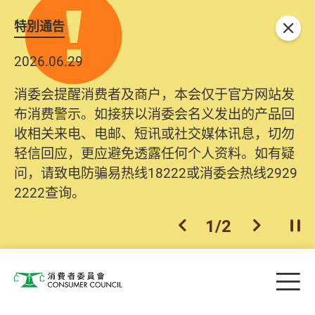
特別通告
关闭
2026.06.29
消委会提醒消费者及商户，本会仅于官方网站发
布消费警示。如接获以消委会名义发出的产品回
收相关来电、电邮、短讯或社交媒体讯息，切勿
轻信回应，更应避免透露任何个人资料。如有疑
问，请致电防骗易热线18222或消委会热线2929
2222查询。
1
/
2
上一个
下一个
开
Skip to main content
目
消费者委员会