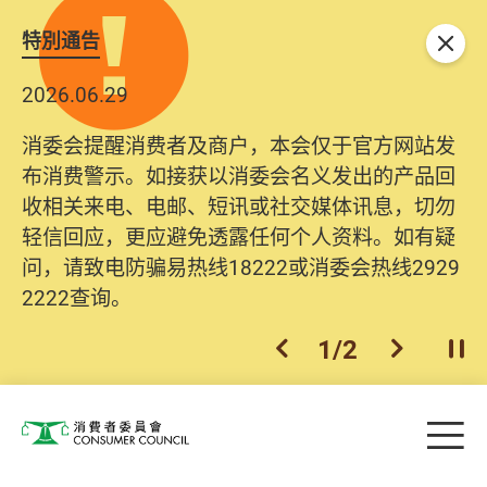
特別通告
关闭
2026.06.29
消委会提醒消费者及商户，本会仅于官方网站发
布消费警示。如接获以消委会名义发出的产品回
收相关来电、电邮、短讯或社交媒体讯息，切勿
轻信回应，更应避免透露任何个人资料。如有疑
问，请致电防骗易热线18222或消委会热线2929
2222查询。
1
/
2
上一个
下一个
开
Skip to main content
目
消费者委员会