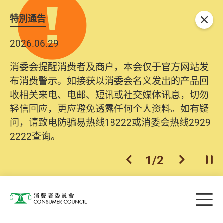
特別通告
关闭
2026.06.29
消委会提醒消费者及商户，本会仅于官方网站发
布消费警示。如接获以消委会名义发出的产品回
收相关来电、电邮、短讯或社交媒体讯息，切勿
轻信回应，更应避免透露任何个人资料。如有疑
问，请致电防骗易热线18222或消委会热线2929
2222查询。
1
/
2
上一个
下一个
开
Skip to main content
目
消费者委员会