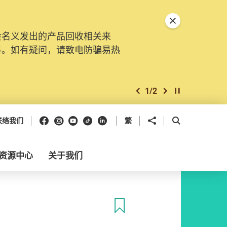
关闭特別通告
会名义发出的产品回收相关来
料。如有疑问，请致电防骗易热
1
/
2
上一个
下一个
开始/暂停幻灯
Facebook
Instagram
Youtube
抖音
领英
分享到
开启搜寻框
联络我们
繁
资源中心
关于我们
收藏