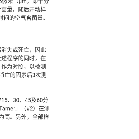
5微米（µm，即千分
含菌量。随后开动样
应时间的空气含菌量。
然消失或死亡，因此
上述程序的同时，在
，作为对照，以检测
消亡的因素后3次测
、30、45及60分
amer」（#2）在测
为高。另外，全部样