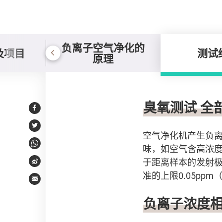
负离子空气净化的
及项目
测试
原理
测试结果
臭氧测试 全
Facebook
Twitter
空气净化机产生负离
味，如空气含高浓度臭
WhatsApp
于距离样本的发射
Weibo
准的上限0.05pp
Email
负离子浓度相