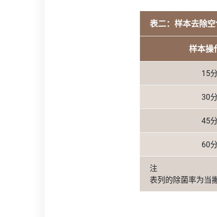
表二：样本去除空
样本操
15
30
45
60
注
表列的除菌率为当