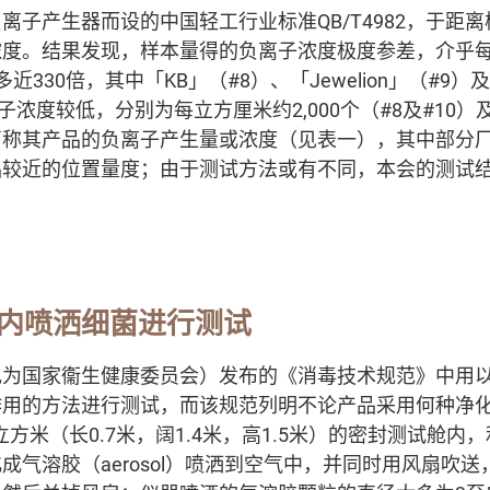
离子产生器而设的中国轻工行业标准QB/T4982，于距离
度。结果发现，样本量得的负离子浓度极度参差，介乎每立
多近330倍，其中「KB」（#8）、「Jewelion」（#9）及「i
子浓度较低，分别为每立方厘米约2,000个（#8及#10）及3
声称其产品的负离子产生量或浓度（见表一），其中部分
品较近的位置量度；由于测试方法或有不同，本会的测试
内喷洒细菌进行测试
现为国家衞生健康委员会）发布的《消毒技术规范》中用
作用的方法进行测试，而该规范列明不论产品采用何种净
立方米（长0.7米，阔1.4米，高1.5米）的密封测试舱
成气溶胶（aerosol）喷洒到空气中，并同时用风扇吹