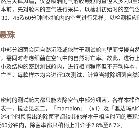
然后关掉风扇；仪器喷洒的气溶胶颗粒的直径大多为3至
样本前，先对舱内的空气进行采样，以检测初始时的空气
、30、45及60分钟时对舱内的空气进行采样，以检测相
悬殊
气中部分细菌会因自然沉降或依附于测试舱内壁而慢慢自
时，需同时考虑细菌在空气中的自然消亡率。故此，进行
大小及结构的密封测试舱内，进行相同程序但不开动样本
亡率。每款样本均会进行3次测试，计算当撇除细菌自然
密封的测试舱内都只能去除空气中部分细菌。各样本操作15
一，撮要见表二。「mamaion」（#1）及「雅达玛AirT
上述4个时段得出的除菌率都较其他样本于相应时间的表现
60分钟内，除菌率都只稍稍上升介乎2.8%至6.7%。