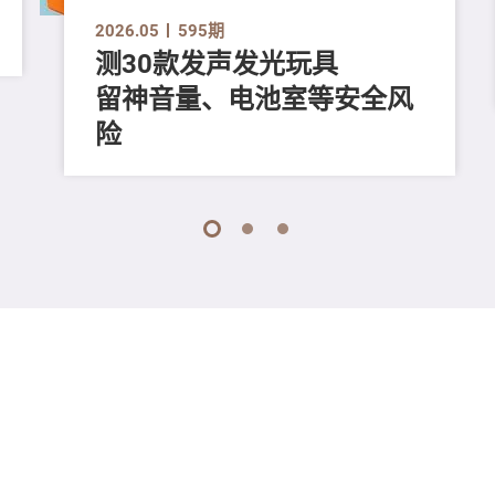
2026.05
595期
测30款发声发光玩具
留神音量、电池室等安全风
险
1
2
3