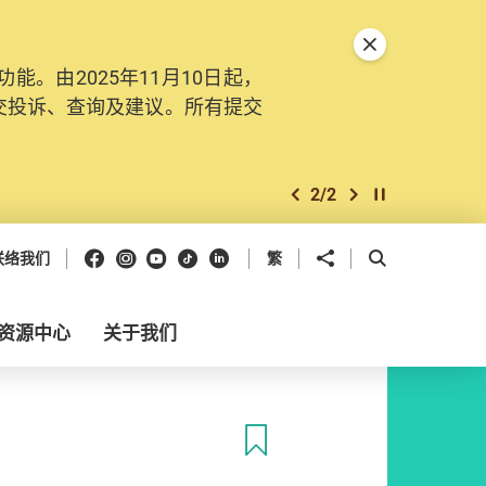
关闭特別通告
。由2025年11月10日起，
交投诉、查询及建议。所有提交
2
/
2
上一个
下一个
开始/暂停幻灯
Facebook
Instagram
Youtube
抖音
领英
分享到
开启搜寻框
联络我们
繁
资源中心
关于我们
收藏