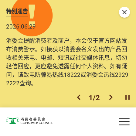
特別通告
关闭
2026.06.29
消委会提醒消费者及商户，本会仅于官方网站发
布消费警示。如接获以消委会名义发出的产品回
收相关来电、电邮、短讯或社交媒体讯息，切勿
轻信回应，更应避免透露任何个人资料。如有疑
问，请致电防骗易热线18222或消委会热线2929
2222查询。
1
/
2
上一个
下一个
开
Skip to main content
目
消费者委员会