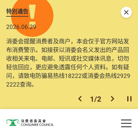
特別通告
关闭
2026.06.29
消委会提醒消费者及商户，本会仅于官方网站发
布消费警示。如接获以消委会名义发出的产品回
收相关来电、电邮、短讯或社交媒体讯息，切勿
轻信回应，更应避免透露任何个人资料。如有疑
问，请致电防骗易热线18222或消委会热线2929
2222查询。
1
/
2
上一个
下一个
开
Skip to main content
目
消费者委员会