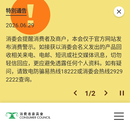
特別通告
关闭
2026.06.29
消委会提醒消费者及商户，本会仅于官方网站发
布消费警示。如接获以消委会名义发出的产品回
收相关来电、电邮、短讯或社交媒体讯息，切勿
轻信回应，更应避免透露任何个人资料。如有疑
问，请致电防骗易热线18222或消委会热线2929
2222查询。
1
/
2
上一个
下一个
开
Skip to main content
目
消费者委员会