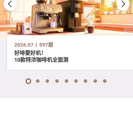
2026.07
597期
好啡要好机！
10款特浓咖啡机全面测
1
2
3
4
5
6
7
8
9