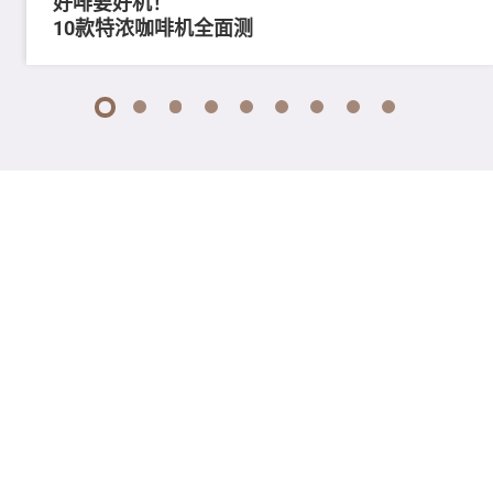
好啡要好机！
10款特浓咖啡机全面测
1
2
3
4
5
6
7
8
9