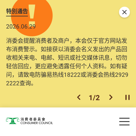
特別通告
关闭
2026.06.29
消委会提醒消费者及商户，本会仅于官方网站发
布消费警示。如接获以消委会名义发出的产品回
收相关来电、电邮、短讯或社交媒体讯息，切勿
轻信回应，更应避免透露任何个人资料。如有疑
问，请致电防骗易热线18222或消委会热线2929
2222查询。
1
/
2
上一个
下一个
开
Skip to main content
目
消费者委员会