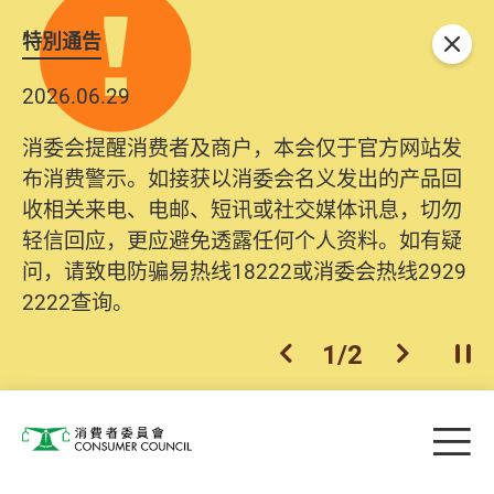
特別通告
关闭
2026.06.29
消委会提醒消费者及商户，本会仅于官方网站发
布消费警示。如接获以消委会名义发出的产品回
收相关来电、电邮、短讯或社交媒体讯息，切勿
轻信回应，更应避免透露任何个人资料。如有疑
问，请致电防骗易热线18222或消委会热线2929
2222查询。
1
/
2
上一个
下一个
开
Skip to main content
目
消费者委员会