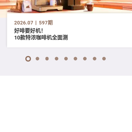
2026.07
597期
好啡要好机！
10款特浓咖啡机全面测
1
2
3
4
5
6
7
8
9