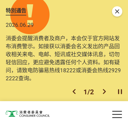
特別通告
关闭
2026.06.29
消委会提醒消费者及商户，本会仅于官方网站发
布消费警示。如接获以消委会名义发出的产品回
收相关来电、电邮、短讯或社交媒体讯息，切勿
轻信回应，更应避免透露任何个人资料。如有疑
问，请致电防骗易热线18222或消委会热线2929
2222查询。
1
/
2
上一个
下一个
开
Skip to main content
目
消费者委员会