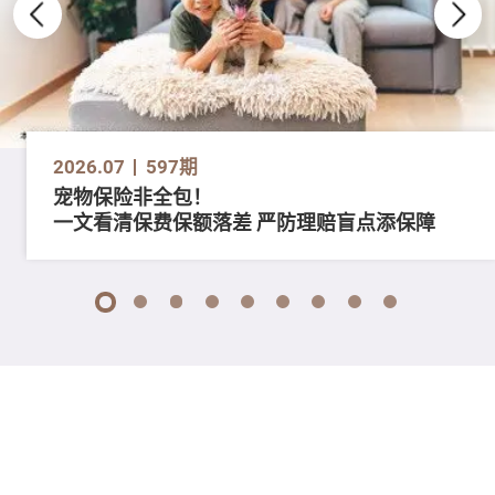
2026.07
597期
宠物保险非全包！
一文看清保费保额落差 严防理赔盲点添保障
1
2
3
4
5
6
7
8
9