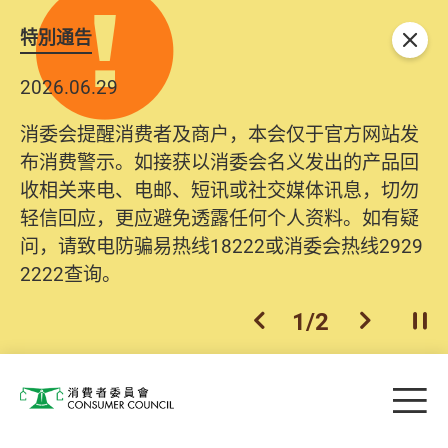
特別通告
关闭
2026.06.29
消委会提醒消费者及商户，本会仅于官方网站发
布消费警示。如接获以消委会名义发出的产品回
收相关来电、电邮、短讯或社交媒体讯息，切勿
轻信回应，更应避免透露任何个人资料。如有疑
问，请致电防骗易热线18222或消委会热线2929
2222查询。
1
/
2
上一个
下一个
开
Skip to main content
目
消费者委员会