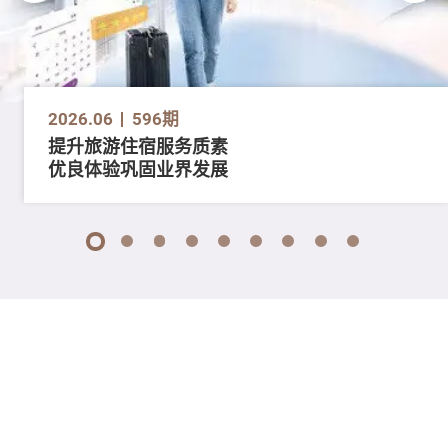
2026.06
596期
提升旅游住宿服务质素
优良体验巩固业界发展
1
2
3
4
5
6
7
8
9