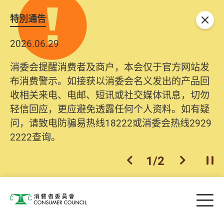
特別通告
关闭
2026.06.29
消委会提醒消费者及商户，本会仅于官方网站发
布消费警示。如接获以消委会名义发出的产品回
收相关来电、电邮、短讯或社交媒体讯息，切勿
轻信回应，更应避免透露任何个人资料。如有疑
问，请致电防骗易热线18222或消委会热线2929
2222查询。
1
/
2
上一个
下一个
开
Skip to main content
目
消费者委员会