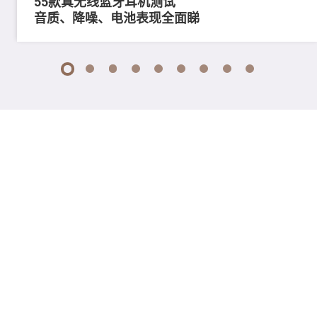
55款真无线蓝牙耳机测试
音质、降噪、电池表现全面睇
1
2
3
4
5
6
7
8
9