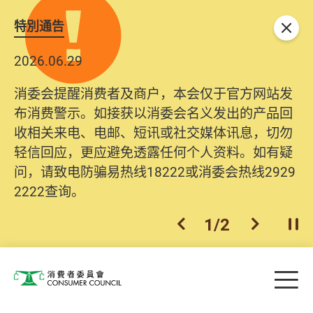
特別通告
关闭
2026.06.29
消委会提醒消费者及商户，本会仅于官方网站发
布消费警示。如接获以消委会名义发出的产品回
收相关来电、电邮、短讯或社交媒体讯息，切勿
轻信回应，更应避免透露任何个人资料。如有疑
问，请致电防骗易热线18222或消委会热线2929
2222查询。
1
/
2
上一个
下一个
开
Skip to main content
目
消费者委员会