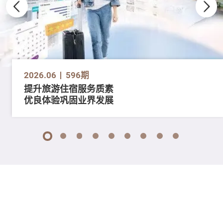
2026.06
596期
提升旅游住宿服务质素
优良体验巩固业界发展
1
2
3
4
5
6
7
8
9