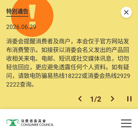
特別通告
关闭
2026.06.29
消委会提醒消费者及商户，本会仅于官方网站发
布消费警示。如接获以消委会名义发出的产品回
收相关来电、电邮、短讯或社交媒体讯息，切勿
轻信回应，更应避免透露任何个人资料。如有疑
问，请致电防骗易热线18222或消委会热线2929
2222查询。
1
/
2
上一个
下一个
开
Skip to main content
目
消费者委员会