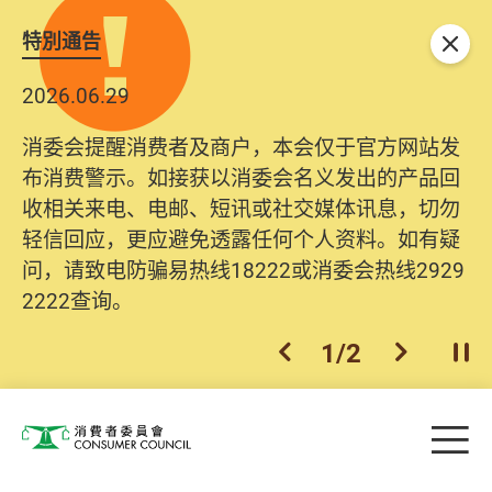
特別通告
关闭
2026.06.29
消委会提醒消费者及商户，本会仅于官方网站发
布消费警示。如接获以消委会名义发出的产品回
收相关来电、电邮、短讯或社交媒体讯息，切勿
轻信回应，更应避免透露任何个人资料。如有疑
问，请致电防骗易热线18222或消委会热线2929
2222查询。
1
/
2
上一个
下一个
开
Skip to main content
目
消费者委员会