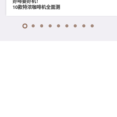
好啡要好机！
10款特浓咖啡机全面测
1
2
3
4
5
6
7
8
9