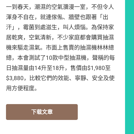
一到春天，潮濕的空氣瀰漫一室，不但令人
渾身不自在，就連傢俬、牆壁也跟著「出
汗」，霉菌到處滋生，叫人煩惱。為保持家
居乾爽，空氣清新，不少家庭都會購買抽濕
機來驅走濕氣。市面上售賣的抽濕機林林總
總，本會測試了10款中型抽濕機，聲稱的每
日抽濕量由14升至18升，售價由$1,980至
$3,880，比較它們的效能、寧靜、安全及使
用方便程度。
下载文章