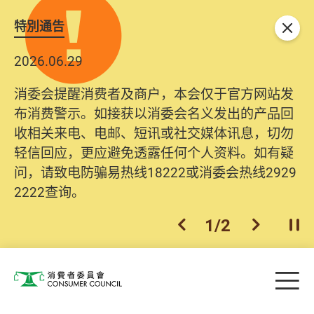
特別通告
关闭
2026.06.29
消委会提醒消费者及商户，本会仅于官方网站发
布消费警示。如接获以消委会名义发出的产品回
收相关来电、电邮、短讯或社交媒体讯息，切勿
轻信回应，更应避免透露任何个人资料。如有疑
问，请致电防骗易热线18222或消委会热线2929
2222查询。
1
/
2
上一个
下一个
开
Skip to main content
目
消费者委员会