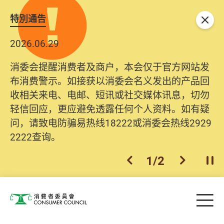
特別通告
关闭
2026.06.29
消委会提醒消费者及商户，本会仅于官方网站发
布消费警示。如接获以消委会名义发出的产品回
收相关来电、电邮、短讯或社交媒体讯息，切勿
轻信回应，更应避免透露任何个人资料。如有疑
问，请致电防骗易热线18222或消委会热线2929
2222查询。
1
/
2
上一个
下一个
开
Skip to main content
目
消费者委员会