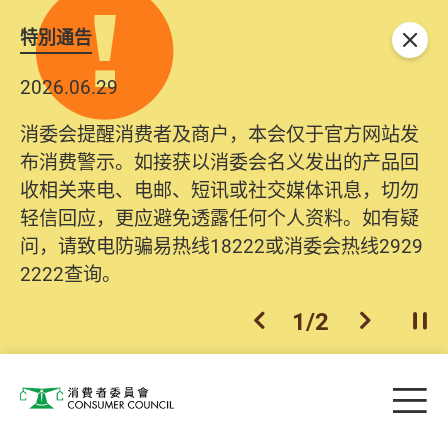
特別通告
关闭
2026.06.29
消委会提醒消费者及商户，本会仅于官方网站发
布消费警示。如接获以消委会名义发出的产品回
收相关来电、电邮、短讯或社交媒体讯息，切勿
轻信回应，更应避免透露任何个人资料。如有疑
问，请致电防骗易热线18222或消委会热线2929
2222查询。
1
/
2
上一个
下一个
开
Skip to main content
目
消费者委员会