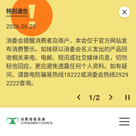
特別通告
关闭
2026.06.29
消委会提醒消费者及商户，本会仅于官方网站发
布消费警示。如接获以消委会名义发出的产品回
收相关来电、电邮、短讯或社交媒体讯息，切勿
轻信回应，更应避免透露任何个人资料。如有疑
问，请致电防骗易热线18222或消委会热线2929
2222查询。
1
/
2
上一个
下一个
开
Skip to main content
目
消费者委员会