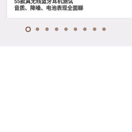
55款真无线蓝牙耳机测试
音质、降噪、电池表现全面睇
1
2
3
4
5
6
7
8
9