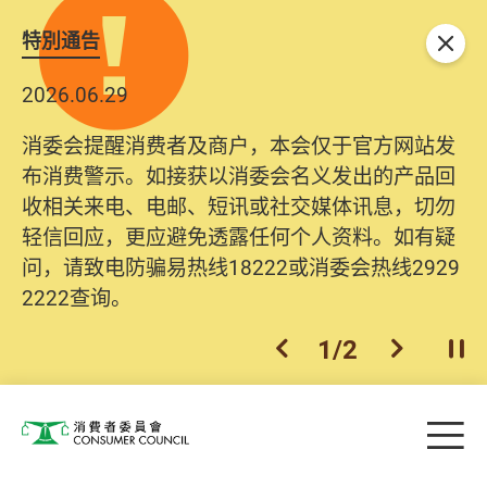
特別通告
关闭
2026.06.29
消委会提醒消费者及商户，本会仅于官方网站发
布消费警示。如接获以消委会名义发出的产品回
收相关来电、电邮、短讯或社交媒体讯息，切勿
轻信回应，更应避免透露任何个人资料。如有疑
问，请致电防骗易热线18222或消委会热线2929
2222查询。
1
/
2
上一个
下一个
开
Skip to main content
目
消费者委员会