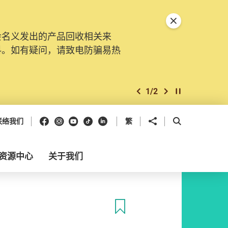
关闭特別通告
会名义发出的产品回收相关来
料。如有疑问，请致电防骗易热
1
/
2
上一个
下一个
开始/暂停幻灯
Facebook
Instagram
Youtube
抖音
领英
分享到
开启搜寻框
联络我们
繁
资源中心
关于我们
收藏