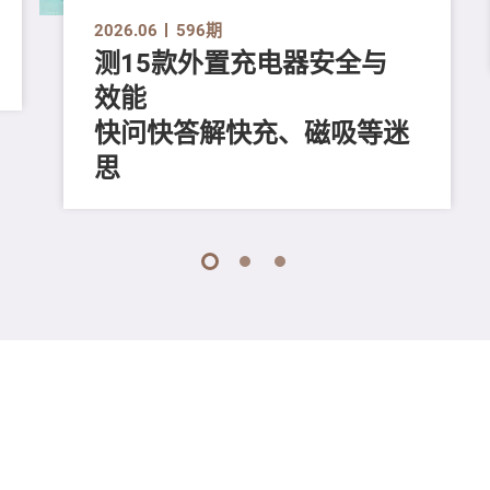
2026.06
596期
测15款外置充电器安全与
效能
快问快答解快充、磁吸等迷
思
1
2
3