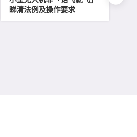
睇清法例及操作要求
202
测
比
易