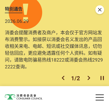
特別通告
关闭
2026.06.29
消委会提醒消费者及商户，本会仅于官方网站发
布消费警示。如接获以消委会名义发出的产品回
收相关来电、电邮、短讯或社交媒体讯息，切勿
轻信回应，更应避免透露任何个人资料。如有疑
问，请致电防骗易热线18222或消委会热线2929
2222查询。
1
/
2
上一个
下一个
开
Skip to main content
目
消费者委员会