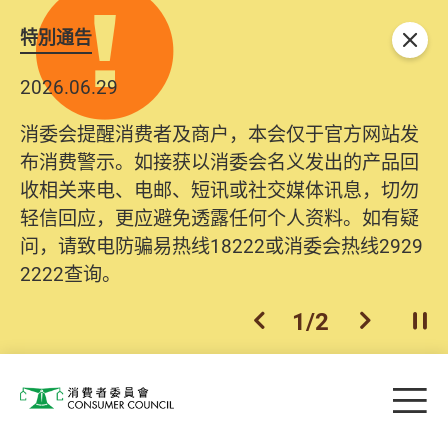
特別通告
关闭
2026.06.29
消委会提醒消费者及商户，本会仅于官方网站发
布消费警示。如接获以消委会名义发出的产品回
收相关来电、电邮、短讯或社交媒体讯息，切勿
轻信回应，更应避免透露任何个人资料。如有疑
问，请致电防骗易热线18222或消委会热线2929
2222查询。
1
/
2
上一个
下一个
开
Skip to main content
目
消费者委员会