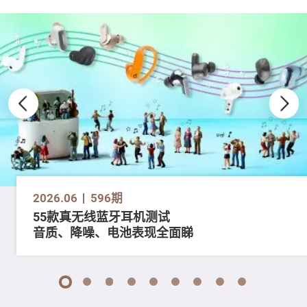
2026.06
596期
55款真无线蓝牙耳机测试
音质、降噪、电池表现全面睇
1
2
3
4
5
6
7
8
9