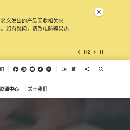
关闭特別通告
会名义发出的产品回收相关来
料。如有疑问，请致电防骗易热
1
/
2
上一个
下一个
开始/暂停幻灯
Facebook
Instagram
Youtube
抖音
领英
分享到
开启搜寻框
们
EN
繁
资源中心
关于我们