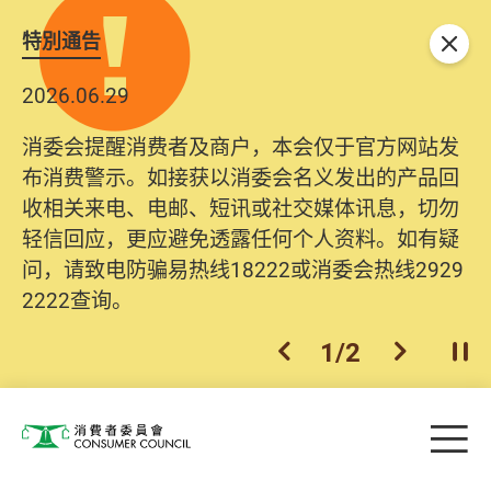
特別通告
关闭
2026.06.29
消委会提醒消费者及商户，本会仅于官方网站发
布消费警示。如接获以消委会名义发出的产品回
收相关来电、电邮、短讯或社交媒体讯息，切勿
轻信回应，更应避免透露任何个人资料。如有疑
问，请致电防骗易热线18222或消委会热线2929
2222查询。
1
/
2
上一个
下一个
开
Skip to main content
目
消费者委员会