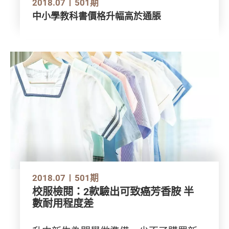
2018.07
501期
中小學教科書價格升幅高於通脹
2018.07
501期
校服檢閱：2款驗出可致癌芳香胺 半
數耐用程度差