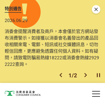
特別通告
關閉
2026.06.29
消委會提醒消費者及商戶，本會僅於官方網站發
布消費警示。如接獲以消委會名義發出的產品回
收相關來電、電郵、短訊或社交媒體訊息，切勿
輕信回應，更應避免透露任何個人資料。如有疑
問，請致電防騙易熱線18222或消委會熱線2929
2222查詢。
1
/
2
上一個
下一個
開
Skip to main content
目
消費者委員會