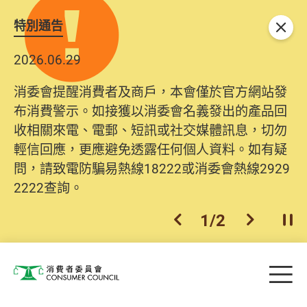
特別通告
關閉
2026.06.29
消委會提醒消費者及商戶，本會僅於官方網站發
布消費警示。如接獲以消委會名義發出的產品回
收相關來電、電郵、短訊或社交媒體訊息，切勿
輕信回應，更應避免透露任何個人資料。如有疑
問，請致電防騙易熱線18222或消委會熱線2929
2222查詢。
1
/
2
上一個
下一個
開
Skip to main content
目
消費者委員會