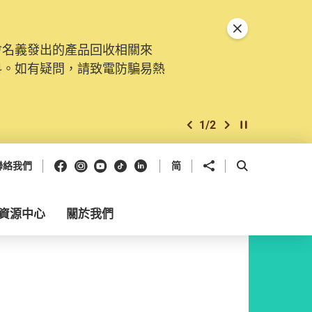
關閉特別通告
會名義發出的產品回收相關來
料。如有疑問，請致電防騙易熱
1
/
2
上一個
下一個
開始/暫停幻燈
Facebook
Instagram
Youtube
抖音
領英
分享到
開啟搜尋框
聯絡我們
简
資源中心
關於我們