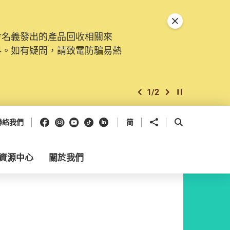
關閉特別通告
會名義發出的產品回收相關來
料。如有疑問，請致電防騙易熱
1
/
2
上一個
下一個
開始/暫停幻燈
Facebook
Instagram
Youtube
抖音
領英
分享到
開啟搜尋框
聯絡我們
简
資源中心
關於我們