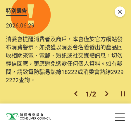
特別通告
關閉
2026.06.29
消委會提醒消費者及商戶，本會僅於官方網站發
布消費警示。如接獲以消委會名義發出的產品回
收相關來電、電郵、短訊或社交媒體訊息，切勿
輕信回應，更應避免透露任何個人資料。如有疑
問，請致電防騙易熱線18222或消委會熱線2929
2222查詢。
1
/
2
上一個
下一個
開
Skip to main content
目
消費者委員會