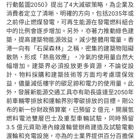
行動藍圖2050》提出了4大減碳策略，為企業及
消費者定立了清晰、明確的方向，包括2035年或
之前停止燃煤發電，可再生能源在發電燃料組合
中的比例會逐步增加。另外，亦著力推動綠色建
築，提高建築物能源效益，減少整體用電量。香
港一向有「石屎森林」之稱，密集的建築物阻礙
散熱，形成「熱島效應」，冷氣的使用量自然大
幅增加。建築界必須投放更多資源，不論從設
計、物料採購和建築技術等方面均考慮環保效
益，儘量減低樓宇的碳足跡和電力的使用量。此
外，發展新能源交通工具亦有助長遠達至2050年
前車輛零排放和運輸界別零碳排放的目標。剛公
布的新一份財政預算案，已預留 2 億元，開展氫
燃料電池雙層巴士及重型車輛試驗，同時預留
3.5 億元資助港內線渡輪營辦商建造及試驗電動
渡輪和充電設施，亦為的士業界提供百分百擔保