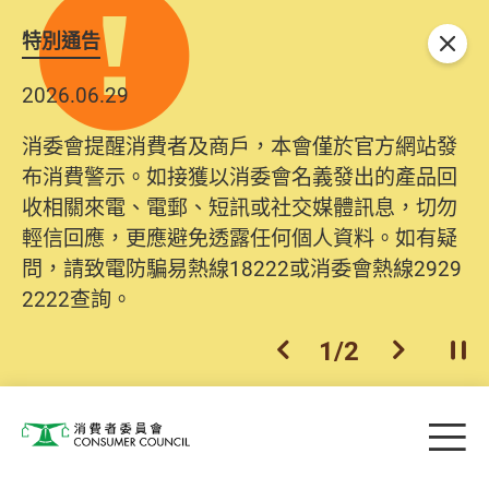
特別通告
關閉
2026.06.29
消委會提醒消費者及商戶，本會僅於官方網站發
布消費警示。如接獲以消委會名義發出的產品回
收相關來電、電郵、短訊或社交媒體訊息，切勿
輕信回應，更應避免透露任何個人資料。如有疑
問，請致電防騙易熱線18222或消委會熱線2929
2222查詢。
1
/
2
上一個
下一個
開
Skip to main content
目
消費者委員會