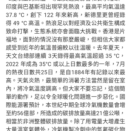
印度與巴基斯坦出現罕見熱浪，最高平均氣溫達
37.8 °C，創下 122 年來新高，新德里更曾經錄
得 49 °C 高溫。熱浪足以對經濟及公共衛生構成
致命打擊，生態系統亦會面臨大挑戰。香港是片
福地，面對的情況沒有那麼嚴峻，但相信大家都
感受到近年的氣溫普遍較以往溫暖。去年夏天，
天文台總部連續 3天錄得最高氣溫超過 35 °C，
2022 年成為 35°C 或以上日數最多的一年，7月
的熱夜日數共25日，是自1884年有記錄以來最
高。天氣炎熱，最簡單的消暑方法當然是留在室
內，將冷氣溫度調高。但大家不要忘記，這個簡
單的動作，足以令全球暖化問題進一步惡化。國
際能源署預計，本世紀中期全球冷氣機數量會增
至約56億部，所造成的碳排放量高達21億公噸，
相當於非洲整體碳排放量。除了用電量大增產生
大量溫室氣體外，冷氣機製冷劑中的氫氟碳化物