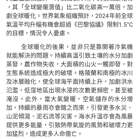
，其「全球變暖潛值」比二氧化碳高一萬倍，加
劇全球暖化。世界氣象組織預計，2024年前全球
氣溫平均升幅有機會超過《巴黎協議》限制1.5°C
的目標，情況令人憂慮。
全球暖化的後果，並非只是靠開著冷氣機
就能解決的問題。持續高溫引致土壤的水分加劇
蒸發，農作物失收，大面積的山火一觸即發，對
生態系統造成極大的破壞。格陵蘭和南極的冰川
及冰層融化，使全球海平面持續上升，加劇洪水
氾濫，低窪地區出現水浸的次數更頻密，甚至被
淹沒。此外，當大氣變暖，空氣儲存的水分增
加，持續的暴雨亦會隨之而來，引發更多水災、
山泥傾瀉、泥石流等災害。海水升溫亦會為風暴
提供更多能量，引致熱帶氣旋的風勢和破壞力更
加猛烈，造成更多人命傷亡。