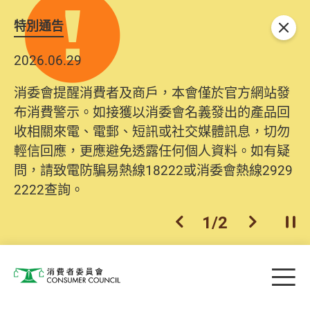
特別通告
關閉
2026.06.29
消委會提醒消費者及商戶，本會僅於官方網站發
布消費警示。如接獲以消委會名義發出的產品回
收相關來電、電郵、短訊或社交媒體訊息，切勿
輕信回應，更應避免透露任何個人資料。如有疑
問，請致電防騙易熱線18222或消委會熱線2929
2222查詢。
1
/
2
上一個
下一個
開
Skip to main content
目
消費者委員會