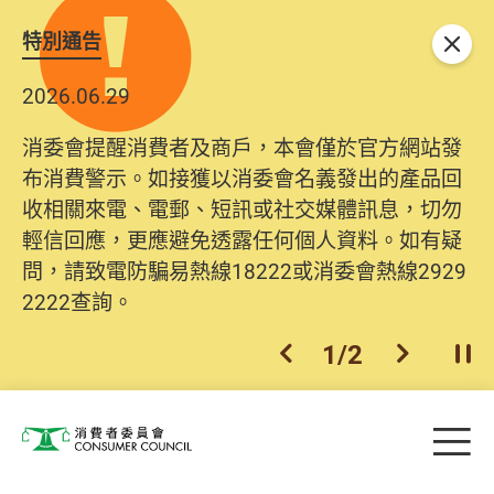
特別通告
關閉
2026.06.29
消委會提醒消費者及商戶，本會僅於官方網站發
布消費警示。如接獲以消委會名義發出的產品回
收相關來電、電郵、短訊或社交媒體訊息，切勿
輕信回應，更應避免透露任何個人資料。如有疑
問，請致電防騙易熱線18222或消委會熱線2929
2222查詢。
1
/
2
上一個
下一個
開
Skip to main content
目
消費者委員會