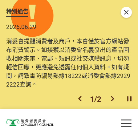
特別通告
關閉
2026.06.29
消委會提醒消費者及商戶，本會僅於官方網站發
布消費警示。如接獲以消委會名義發出的產品回
收相關來電、電郵、短訊或社交媒體訊息，切勿
輕信回應，更應避免透露任何個人資料。如有疑
問，請致電防騙易熱線18222或消委會熱線2929
2222查詢。
1
/
2
上一個
下一個
開
Skip to main content
目
消費者委員會