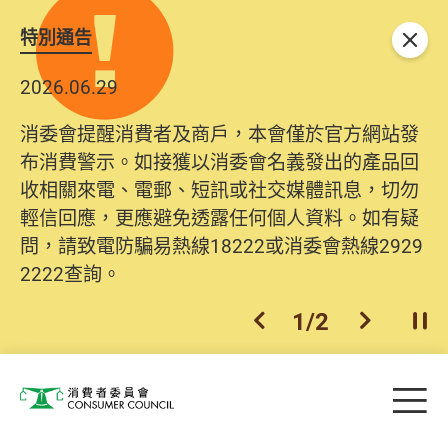
特別通告
關閉
2026.06.29
消委會提醒消費者及商戶，本會僅於官方網站發
布消費警示。如接獲以消委會名義發出的產品回
收相關來電、電郵、短訊或社交媒體訊息，切勿
輕信回應，更應避免透露任何個人資料。如有疑
問，請致電防騙易熱線18222或消委會熱線2929
2222查詢。
1
/
2
上一個
下一個
開
Skip to main content
目
消費者委員會