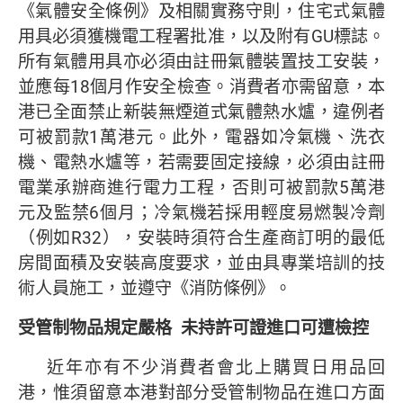
《氣體安全條例》及相關實務守則，住宅式氣體
用具必須獲機電工程署批准，以及附有GU標誌。
所有氣體用具亦必須由註冊氣體裝置技工安裝，
並應每18個月作安全檢查。消費者亦需留意，本
港已全面禁止新裝無煙道式氣體熱水爐，違例者
可被罰款1萬港元。此外，電器如冷氣機、洗衣
機、電熱水爐等，若需要固定接線，必須由註冊
電業承辦商進行電力工程，否則可被罰款5萬港
元及監禁6個月；冷氣機若採用輕度易燃製冷劑
（例如R32），安裝時須符合生產商訂明的最低
房間面積及安裝高度要求，並由具專業培訓的技
術人員施工，並遵守《消防條例》。
受管制物品規定嚴格
未持許可證進口可遭檢控
近年亦有不少消費者會北上購買日用品回
港，惟須留意本港對部分受管制物品在進口方面