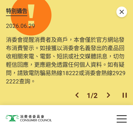
特別通告
關閉
2026.06.29
消委會提醒消費者及商戶，本會僅於官方網站發
布消費警示。如接獲以消委會名義發出的產品回
收相關來電、電郵、短訊或社交媒體訊息，切勿
輕信回應，更應避免透露任何個人資料。如有疑
問，請致電防騙易熱線18222或消委會熱線2929
2222查詢。
1
/
2
上一個
下一個
開
Skip to main content
目
消費者委員會