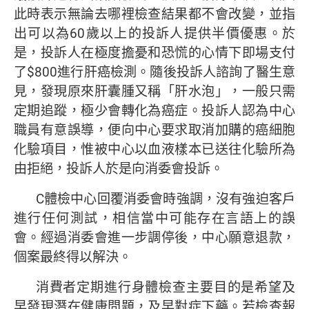
此時表示無論去哪裡檢查結果都不會改變，並指
出可以為60歲以上的投訴人提供半價優惠。於
是，投訴人在極度擔憂和恐慌的心情下即場支付
了$800進行肝癌檢測。隨後投訴人諮詢了醫生意
見，發現原來肝囊腫又稱「肝水泡」，一般只需
定期追蹤，極少會轉化為癌症。投訴人認為中心
職員有意誤導，便向中心要求取消加購的癌細胞
化驗項目，惟被中心以血液樣本已送往化驗所為
由拒絕，投訴人於是向消委會投訴。
C體檢中心回覆消委會時強調，沒有強迫客戶
進行任何測試，相信當中可能存在言語上的誤
會。經過消委會進一步調停後，中心願意退款，
個案最終得以解決。
消費者定期進行身體檢查主要目的是希望及
早發現潛在健康問題，及早對症下藥。若檢查報