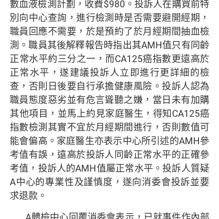
數血液檢測計劃，收費$980。投訴人在購買前特
別向中心查詢，進行檢測時是否需要避開經期，
職員回應不需要，於是預約了於月經期間抽血檢
測。職員其後解釋報告時指出其AMH值只有同齡
正常水平約三分之一，而CA125癌指數更遠高於
正常水平，遂建議投訴人立即進行更詳細的檢
查，否則日後要自行承擔健康風險。投訴人認為
職員態度惡劣並有危言聳聽之嫌，當日未有加購
其他項目，並馬上約見家庭醫生，得知CA125癌
指數檢測其實不宜於月經期間進行，否則數值可
能會偏高。家庭醫生亦表示中心所引述的AMH參
考值有誤，遠高於投訴人同齡正常水平的正確參
考值，投訴人的AMH值屬正常水平。投訴人質疑
A中心的專業性及謹慎度，遂向消委會投訴並要
求退款。
A體檢中心回覆消委會表示，已就事件作內部