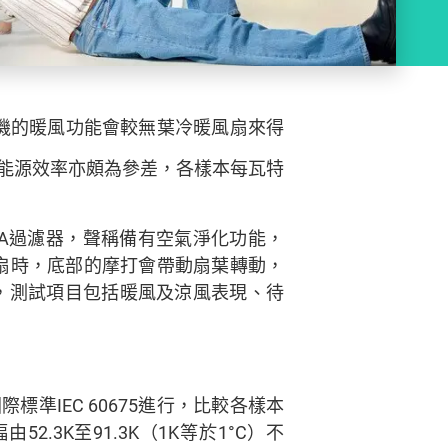
調機的暖風功能會較無葉冷暖風扇來得
風的能源效率亦頗為參差，各樣本每瓦特
PA過濾器，聲稱備有空氣淨化功能，
風扇時，底部的摩打會帶動扇葉轉動，
，測試項目包括暖風及涼風表現、待
IEC 60675進行，比較各樣本
3K至91.3K（1K等於1°C）不