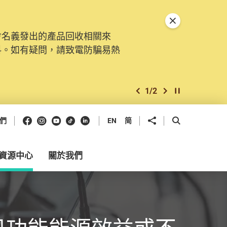
關閉特別通告
會名義發出的產品回收相關來
料。如有疑問，請致電防騙易熱
1
/
2
上一個
下一個
開始/暫停幻燈
Facebook
Instagram
Youtube
抖音
領英
分享到
開啟搜尋框
們
EN
简
資源中心
關於我們