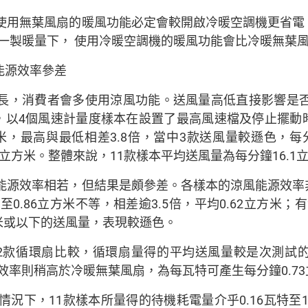
使用無葉風扇的暖風功能必定會較開啟冷暖空調機更省電
一製暖量下， 使用冷暖空調機的暖風功能會比冷暖無葉
 能源效率參差
長，消費者會多使用涼風功能。送風量高低直接影響是否
9進行，以4個風速計量度樣本在設置了最高風速檔及停止擺
立方米，最高與最低相差3.8倍，當中3款送風量較遜色，
立方米。整體來說，11款樣本平均送風量為每分鐘16.1
能源效率相若，但結果是頗參差。各樣本的涼風能源效率
至0.86立方米不等，相差逾3.5倍，平均0.62立方米；
方米或以下的送風量，表現較遜色。
的12款循環扇比較，循環扇量得的平均送風量較是次測試
源效率則稍高於冷暖無葉風扇，為每瓦特可產生每分鐘0.7
的情況下，11款樣本所量得的待機耗電量介乎0.16瓦特至