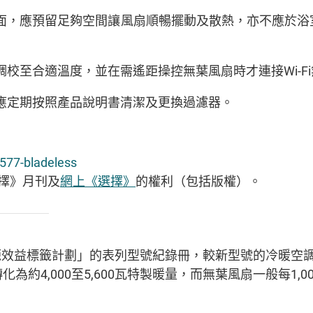
面，應預留足夠空間讓風扇順暢擺動及散熱，亦不應於浴
校至合適溫度，並在需遙距操控無葉風扇時才連接Wi-F
應定期按照產品說明書清潔及更換過濾器。
/577-bladeless
擇》月刊及
網上《選擇》
的權利（包括版權）。
效益標籤計劃」的表列型號紀錄冊，較新型號的冷暖空調機供
化為約4,000至5,600瓦特製暖量，而無葉風扇一般每1,0