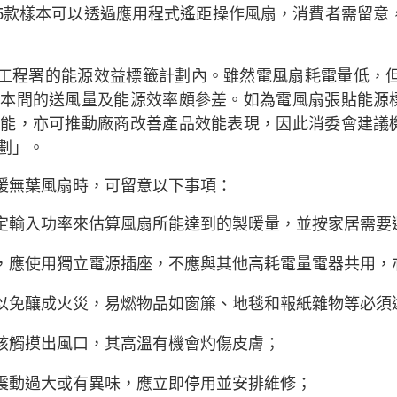
。有5款樣本可以透過應用程式遙距操作風扇，消費者需留意，
工程署的能源效益標籤計劃內。雖然電風扇耗電量低，但
樣本間的送風量及能源效率頗參差。如為電風扇張貼能源
效能，亦可推動廠商改善產品效能表現，因此消委會建議
劃」。
暖無葉風扇時，可留意以下事項：
定輸入功率來估算風扇所能達到的製暖量，並按家居需要
，應使用獨立電源插座，不應與其他高耗電量電器共用，
以免釀成火災，易燃物品如窗簾、地毯和報紙雜物等必須
孩觸摸出風口，其高溫有機會灼傷皮膚；
震動過大或有異味，應立即停用並安排維修；