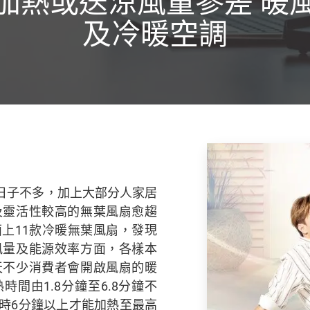
加熱或送涼風量參差 暖
及冷暖空調
日子不多，加上大部分人家居
及靈活性較高的無葉風扇愈趨
上11款冷暖無葉風扇，發現
風量及能源效率方面，各樣本
天不少消費者會開啟風扇的暖
間由1.8分鐘至6.8分鐘不
需時6分鐘以上才能加熱至最高