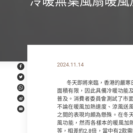
冷暖無葉風扇暖風
2024.11.14
Facebook
Twitter
冬天即將來臨，香港的嚴寒
面積有限，因此具備冷暖功能
WhatsApp
普及。消費者委員會測試了市面
Weibo
不論在暖風加熱速度、涼風送
Email
之間的表現均頗為懸殊。在冬
風功能，然而各樣本的暖風加熱時
等，相差約2.8倍，當中有2款