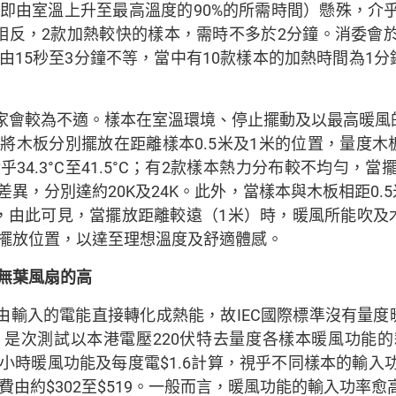
由室溫上升至最高溫度的90%的所需時間）懸殊，介乎1.
反，2款加熱較快的樣本，需時不多於2分鐘。消委會於2
由15秒至3分鐘不等，當中有10款樣本的加熱時間為1
家會較為不適。樣本在室溫環境、停止擺動及以最高暖風
將木板分別擺放在距離樣本0.5米及1米的位置，量度
4.3°C至41.5°C；有2款樣本熱力分布較不均勻，當
異，分別達約20K及24K。此外，當樣本與木板相距0.
，由此可見，當擺放距離較遠（1米）時，暖風所能吹及
擺放位置，以達至理想溫度及舒適體感。
無葉風扇的高
由輸入的電能直接轉化成熱能，故IEC國際標準沒有量
是次測試以本港電壓220伏特去量度各樣本暖風功能的耗
5小時暖風功能及每度電$1.6計算，視乎不同樣本的輸入功
費由約$302至$519。一般而言，暖風功能的輸入功率