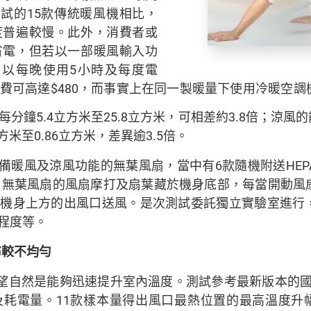
測試的15款傳統暖風機相比，
度普遍較慢。此外，消費者或
省電，但若以一部暖風輸入功
例，以每晚使用5小時及每度電
的電費可高達$480，而事實上在同一製暖量下使用冷暖空
分鐘5.4立方米至25.8立方米，可相差約3.8倍；涼
米至0.86立方米，差異逾3.5倍。
配備暖風及涼風功能的無葉風扇，當中有6款隨機附送HE
988。無葉風扇的風扇摩打及扇葉藏於機身底部，每當開動
由機身上方的出風口送風。是次測試委託獨立實驗室進行
程度等。
布較不均勻
自然是能夠迅速提升室內溫度。測試參考最新版本的國際標準
電量。11款樣本量得出風口最熱位置的最高溫度升幅由52.