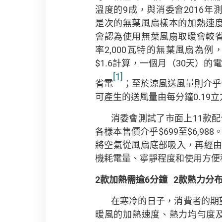
溫度的9成，與消委會2016年
是次的無葉風扇樣本的加熱速
會認為使用無葉風扇取暖會較
率2,000瓦特的無葉風扇為
$1.6計算，一個月（30天）
[1]
省電
；至於涼風送風量則介乎每
可產生的送風量由每分鐘0.19立方
消委會測試了市面上11款
各樣本售價介乎$699至$6,
將空氣從風扇底部吸入，再經
機耗電量、寧靜程度和使用方便
2
款加熱需逾
6
分鐘
2
款熱力分
在寒冷的日子，消費者的期望
暖風的加熱速度、熱力均勻度及耗