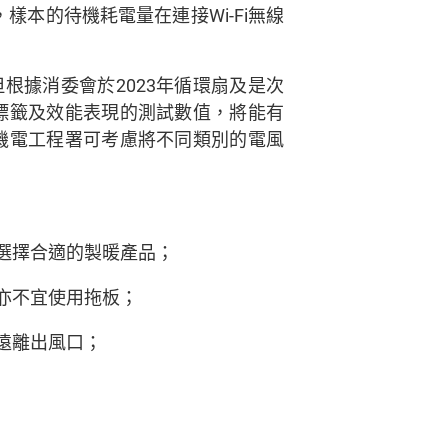
樣本的待機耗電量在連接Wi-Fi無線
根據消委會於2023年循環扇及是次
標籤及效能表現的測試數值，將能有
機電工程署可考慮將不同類別的電風
選擇合適的製暖產品；
亦不宜使用拖板；
遠離出風口；