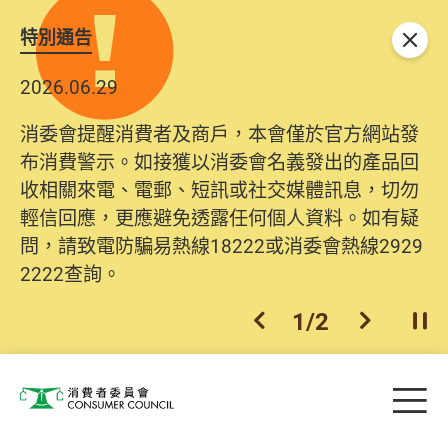
特別通告
關閉
2026.06.29
消委會提醒消費者及商戶，本會僅於官方網站發
布消費警示。如接獲以消委會名義發出的產品回
收相關來電、電郵、短訊或社交媒體訊息，切勿
輕信回應，更應避免透露任何個人資料。如有疑
問，請致電防騙易熱線18222或消委會熱線2929
2222查詢。
1
/
2
上一個
下一個
開
Skip to main content
目
消費者委員會