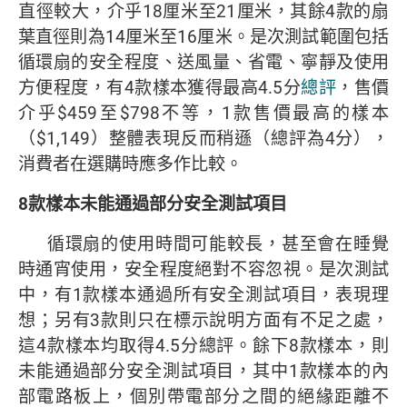
直徑較大，介乎18厘米至21厘米，其餘4款的扇
葉直徑則為14厘米至16厘米。是次測試範圍包括
循環扇的安全程度、送風量、省電、寧靜及使用
方便程度，有4款樣本獲得最高4.5分
總評
，售價
介乎$459至$798不等，1款售價最高的樣本
（$1,149）整體表現反而稍遜（總評為4分），
消費者在選購時應多作比較。
8
款樣本未能通過部分安全測試項目
循環扇的使用時間可能較長，甚至會在睡覺
時通宵使用，安全程度絕對不容忽視。是次測試
中，有1款樣本通過所有安全測試項目，表現理
想；另有3款則只在標示說明方面有不足之處，
這4款樣本均取得4.5分總評。餘下8款樣本，則
未能通過部分安全測試項目，其中1款樣本的內
部電路板上，個別帶電部分之間的絕緣距離不