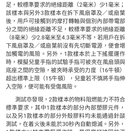
足，較標準要求的絕緣距離（2毫米）少1毫米；
該樣本與另外3款樣本在拆下風扇罩及／或扇葉
後，用戶可接觸到的摩打轉軸與個別內部帶電部
分之間的絕緣距離不足，較標準要求的絕緣距離
（8毫米）少2.8毫米至4.3毫米不等，若用戶在拆
下風扇罩及／或扇葉前沒有先切斷電源，便會增
加觸電的風險。另外，1款樣本於上下搖擺運作
時，模擬兒童手指的試驗手指可被夾在風扇頭與
底座之間的空隙，被夾時承受的力度（16牛頓）
超出標準上限（15牛頓），兒童若不慎將手指伸
入空隙，便可能有受傷風險。
測試亦發現，2款樣本的物料阻燃能力不符合
標準要求，其中1款樣本的部分內部塑膠元件，
以及另1款樣本的部分外殼膠料均未能通過針燄
測試，在着火後未能於30秒內自動熄滅。另外，