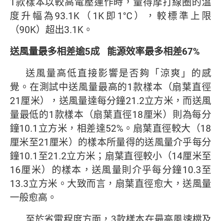
1款樣本以較高電壓運作時，量得摩打線圈的溫
度升幅為93.1K（1K即1°C），較標準上限
（90K）超出3.1K。
送風量最多相差逾
5
成
能源效率最多相差
67%
送風量高低直接影響是否夠「涼爽」的感
覺。在測試中送風量最高的1款樣本（扇葉直徑
21厘米），送風量達每分鐘21.2立方米，而送風
量最低的1款樣本（扇葉直徑18厘米）則為每分
鐘10.1立方米，相差達52%。扇葉直徑較大（18
厘米至21厘米）的樣本所量得的送風量介乎每分
鐘10.1至21.2立方米；扇葉直徑較小（14厘米至
16厘米）的樣本，送風量則介乎每分鐘10.3至
13.3立方米。大致而言，扇葉直徑愈大，送風量
一般愈高。
至於省電程度方面，3款樣本在最高風速檔及