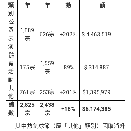
類
年
年
動
額
別
公
眾
1,889
626宗
+202%
$ 4,463,519
表
宗
演
體
育
1,559
175宗
-89%
$ 314,887
活
宗
動
其
761宗
253宗
+201%
$1,395,979
他
總
2,825
2,438
+16%
$6,174,385
數
宗
宗
其中熱氣球節（屬「其他」類別）因取消升