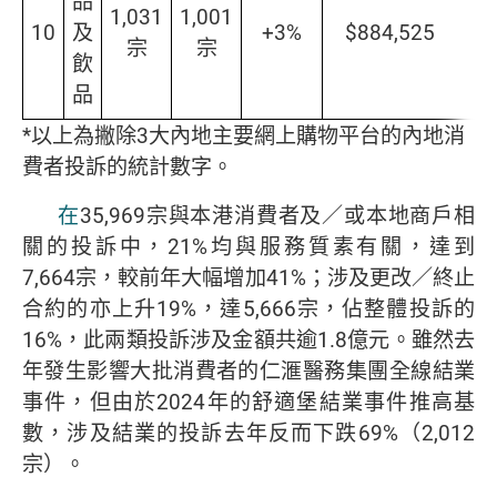
品
1,031
1,001
10
及
+3%
$884,525
宗
宗
飲
品
*以上為撇除3大內地主要網上購物平台的內地消
費者投訴的統計數字。
在
35,969宗與本港消費者及／或本地商戶相
關的投訴中，21%均與服務質素有關，達到
7,664宗，較前年大幅增加41%；涉及更改／終止
合約的亦上升19%，達5,666宗，佔整體投訴的
16%，此兩類投訴涉及金額共逾1.8億元。雖然去
年發生影響大批消費者的仁滙醫務集團全線結業
事件，但由於2024年的舒適堡結業事件推高基
數，涉及結業的投訴去年反而下跌69%（2,012
宗）。