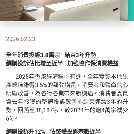
2026.02.23
全年消費投訴
3.8
萬宗
結束
3
年升勢
網購投訴
佔比
增至近半
加強協作保消費權益
2025年香港經濟穩中有進，全年實質本地生
產總值錄得3.5%的蓬勃增長，消費者和營商信心
明顯改善，為各行各業帶來新機遇。消費者委員
會去年接獲的整體投訴數字亦結束連續3年的升
勢，回落至38,187宗，較2024年的逾4萬宗減少
6%。
網購投訴升
12%
佔整體投訴宗數近半