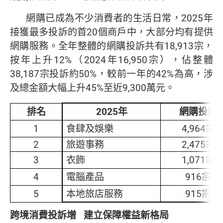
網購已成為不少消費者的生活日常，2025年
接獲最多投訴的首20個商戶中，大部分均有提供
網購服務。全年整體的網購投訴共有18,913宗，
按年上升12%（2024年16,950宗），佔整體
38,187宗投訴約50%，較前一年的42%為高，涉
及總金額大幅上升45%至近9,300萬元。
排名
2025
年
網購投訴
1
食肆及娛樂
4,964宗
2
旅遊事務
2,475宗
3
衣飾
1,071宗
4
電腦產品
916宗
5
本地旅店服務
915宗
跨境消費投訴增
建立保障權益新格局