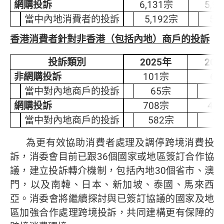
網購投訴
6,131宗
5,9
當中內地消費者的投訴
5,192宗
5,
香港消費者針對非香港（包括內地）商戶的投訴
投訴類別
2025年
202
非網購投訴
101宗
63
當中對內地商戶的投訴
65
宗
4
網購投訴
708
宗
479
當中對內地商戶的投訴
582
宗
41
為更有效協助消費者處理及調停跨境消費投
訴，消委會目前已跟36個國家或地區簽訂合作協
議，建立投訴轉介機制，包括內地30個省市、澳
門，以及南韓、日本、新加坡、泰國、馬來西
亞。消委會將繼續探討與已簽訂協議的國家及地
區加強合作處理跨境投訴，共同建構更有保障的