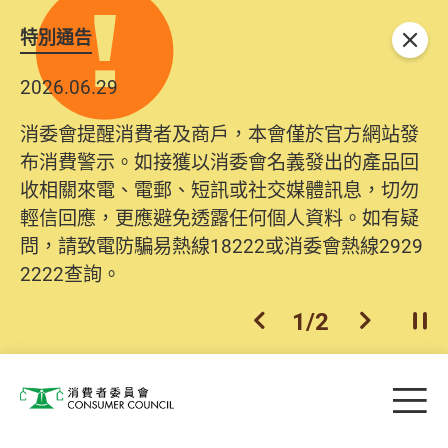
特別通告
關閉
2026.06.29
消委會提醒消費者及商戶，本會僅於官方網站發
布消費警示。如接獲以消委會名義發出的產品回
收相關來電、電郵、短訊或社交媒體訊息，切勿
輕信回應，更應避免透露任何個人資料。如有疑
問，請致電防騙易熱線18222或消委會熱線2929
2222查詢。
1
/
2
上一個
下一個
開
Skip to main content
目
消費者委員會