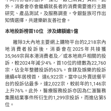
外，消委會亦會繼續就長者的消費需要進行主題
研究、產品測試，及服務調查，令銀髮族可作出
知情選擇，共建樂齡友善社會。
本地投訴榜首
10
位
涉及總額逾
1
億
撇除3大內地主要網上購物平台的2,218宗內
地消費者投訴後，消委會在2025年共接獲
35,969宗與本港消費者及／或本地商戶相關的投
訴，較2024年減少4%，首10位的總數為22,760
宗，佔全年整體投訴的63%。食肆及娛樂的投訴
連續4年居榜首， 達6,922宗，當中以外賣送餐平
台的投訴佔最多，達2,022宗，較前年的1,146宗
上升76%。此外，醫療服務投訴亦因為仁滙醫務
集團結業事件所衍生的1,299宗投訴，而進佔第5
位。