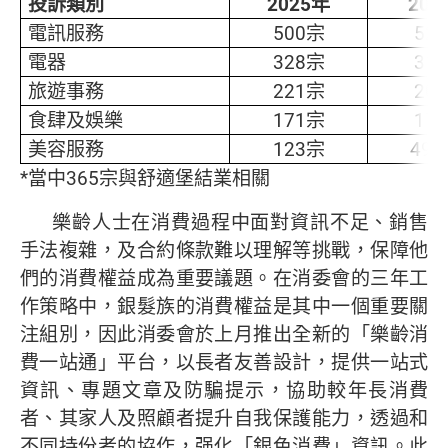
投訴類別
2025
年
202
電訊服務
500宗
52
電器
328宗
31
旅遊事務
221宗
20
食肆及娛樂
171宗
17
美容服務
123宗
492
*當中365宗與舒適堡結業相關
樂齡人士在消費過程中面對資訊不足、銷售
手法複雜，及合約條款難以理解等挑戰，保障他
們的消費權益成為重要議題。在消委會的三年工
作策略中，銀髮族的消費權益是其中一個重要關
注組別，因此消委會於上月推出全新的「樂齡消
費一站通」平台，以長者友善設計，提供一站式
資訊、專題文章及防騙提示，協助較年長消費
者、其家人及照顧者提升自我保護能力，透過和
不同持份者的協作，强化「銀色消費」資訊。此