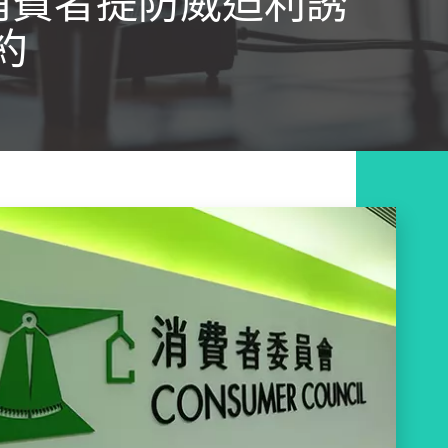
消費者提防威迫利誘
約