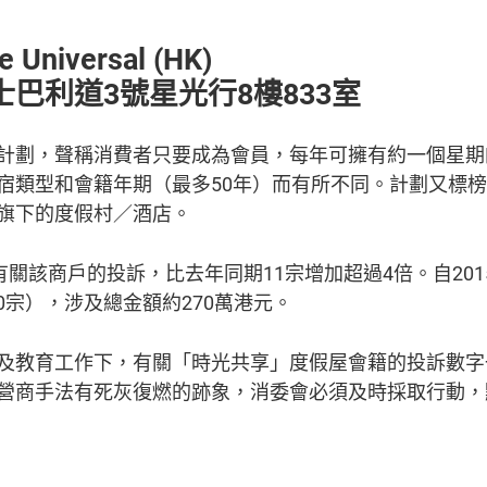
Universal (HK)
巴利道3號星光行8樓833室
計劃，聲稱消費者只要成為會員，每年可擁有約一個星期
宿類型和會籍年期（最多50年）而有所不同。計劃又標
旗下的度假村／酒店。
有關該商戶的投訴，比去年同期11宗增加超過4倍。自20
0宗），涉及總金額約270萬港元。
及教育工作下，有關「時光共享」度假屋會籍的投訴數字
營商手法有死灰復燃的跡象，消委會必須及時採取行動，