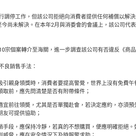
行調停工作，但該公司拒絕向消費者提供任何補償以解決
至今尚未解決。在本年2月與消委會的會議上，該公司代
10宗個案轉介至海關，進一步調查該公司有否違反《商
不良銷售手法：
吸引親身領獎時，消費者要提高警覺，世界上沒有免費午
領取前，應先問清楚是否有附帶條件；
適宜前往領奬，尤其是否單獨赴會，若決定應約，亦須預
朋友可提供協助；
銷手段，應保持冷靜，若真的不想購買，便應明確拒絕。
到威脅，應在安全情況下及時報警求助；