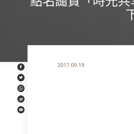
點名譴責「時光共
2017.09.19
Facebook
Twitter
WhatsApp
Weibo
Email