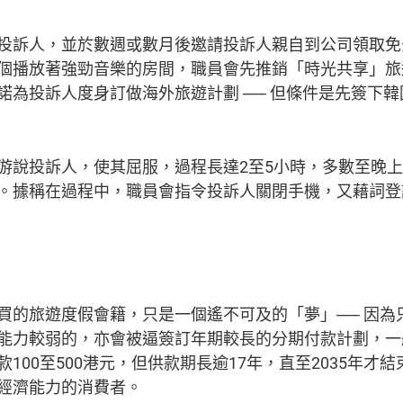
投訴人，並於數週或數月後邀請投訴人親自到公司領取免
個播放著強勁音樂的房間，職員會先推銷「時光共享」旅
諾為投訴人度身訂做海外旅遊計劃 ── 但條件是先簽下
游說投訴人，使其屈服，過程長達2至5小時，多數至晚上
。據稱在過程中，職員會指令投訴人關閉手機，又藉詞登
買的旅遊度假會籍，只是一個遙不可及的「夢」── 因為只
能力較弱的，亦會被逼簽訂年期較長的分期付款計劃，一
100至500港元，但供款期長逾17年，直至2035年
經濟能力的消費者。