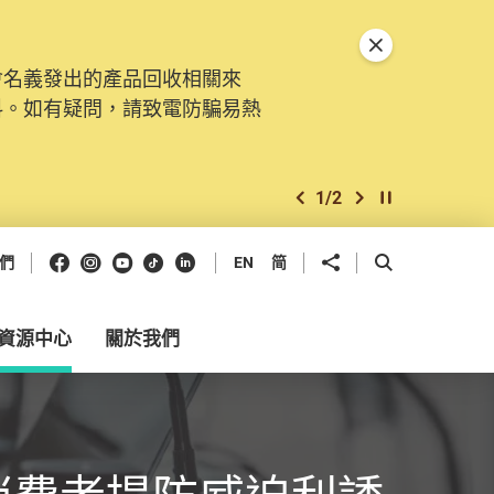
關閉特別通告
會名義發出的產品回收相關來
料。如有疑問，請致電防騙易熱
1
/
2
上一個
下一個
開始/暫停幻燈
Facebook
Instagram
Youtube
抖音
領英
分享到
開啟搜尋框
們
EN
简
資源中心
關於我們