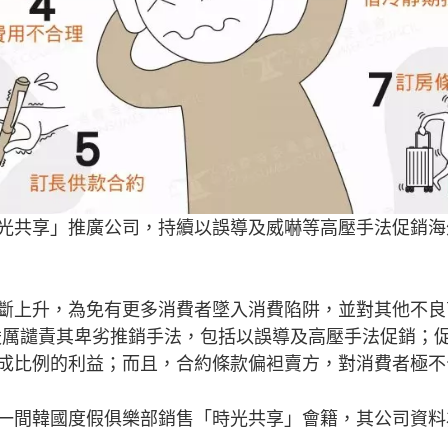
光共享」推廣公司，持續以誤導及威嚇等高壓手法促銷海
斷上升，為免有更多消費者墜入消費陷阱，並對其他不良
號，嚴厲譴責其卑劣推銷手法，包括以誤導及高壓手法促銷；
成比例的利益；而且，合約條款偏袒賣方，對消費者極不
一間韓國度假俱樂部銷售「時光共享」會籍，其公司資