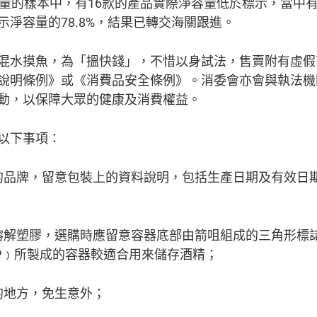
量的樣本中，有16款的產品實際淨容量低於標示，當中有
淨容量的78.8%，結果已轉交海關跟進。
混水摸魚，為「搵快錢」，不惜以身試法，售賣附有虛假
說明條例》或《消費品安全條例》。消委會亦會與執法機
動，以保障大眾的健康及消費權益。
以下事項：
譽的品牌，留意包裝上的資料說明，包括生產日期及有效日
會溶解塑膠，選購時應留意容器底部由箭咀組成的三角形標
PP﹚所製成的容器較適合用來儲存酒精；
的地方，免生意外；