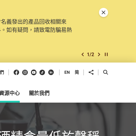
關閉特別通告
會名義發出的產品回收相關來
料。如有疑問，請致電防騙易熱
1
/
2
上一個
下一個
開始/暫停幻燈
Facebook
Instagram
Youtube
抖音
領英
分享到
開啟搜尋框
們
EN
简
資源中心
關於我們