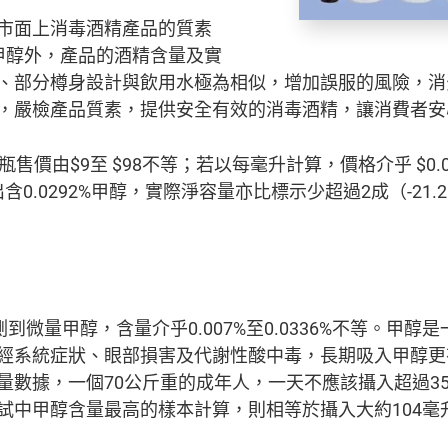
市面上消毒酒精產品的質素
甲醇外，產品的酒精含量及實
、部分樽身設計與飲用水極為相似，增加誤服的風險，消
，嚴檢產品質素，提供安全有效的消毒酒精，讓消費者安
價由$9至 $98不等；若以每毫升計算，價格介乎 $0.04
出含0.0292%甲醇，實際淨容量亦比標示少超過2成（-21
到微量甲醇，含量介乎0.007%至0.0336%不等。甲
經系統症狀、眼部損害及代謝性酸中毒，長期吸入甲醇更
量數據，一個70公斤重的成年人，一天不應該攝入超過3
試中甲醇含量最高的樣本計算，則相等於攝入大約104毫