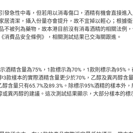
引發急性中毒，但若用以消毒傷口，酒精有機會直接進入
家居清潔，攝入份量亦會提升，故不宜掉以輕心；根據衞
品不被列為藥物，故本港目前沒有消毒酒精的相關法例，
《消費品安全條例》，相關測試結果已交海關跟進。
示酒精含量為75%，1款標示為70%，1款則標示為95%
中3款樣本的實際酒精含量更少於70%，乙醇及異丙醇含量由
乙醇含量只有65.7%及89.3%。除標示95%酒精的樣
%乙醇或異丙醇的建議。這次測試結果顯示，大部分樣本的