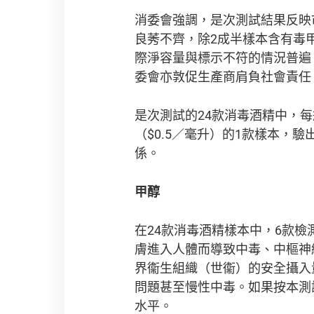
消委會強調，是次測試結果反映
良莠不齊，除2成半樣本含有毒
際淨容量與標示不符的情況普遍
委會亦敦促生產商肩負社會責任
是次測試的24款消毒酒精中，每瓶售
（$0.5／毫升）的1款樣本，驗
係。
甲醇
在24款消毒酒精樣本中，6款檢測
膚進入人體而導致中毒、中樞神
界衞生組織（世衞）的安全攝入
問題甚至慢性中毒。如果按本測
水平。