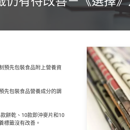
籤仍有待改善－《選擇》月
制預先包裝食品附上營養資
預先包裝食品營養成分的調
4款餅乾、10款即沖麥片和10
養標籤沒有改善。