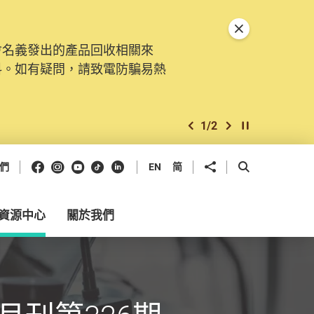
關閉特別通告
會名義發出的產品回收相關來
料。如有疑問，請致電防騙易熱
1
/
2
上一個
下一個
開始/暫停幻燈
Facebook
Instagram
Youtube
抖音
領英
分享到
開啟搜尋框
們
EN
简
資源中心
關於我們